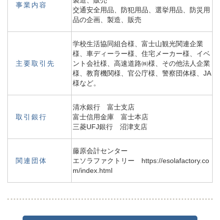
製造、販売
事業内容
交通安全用品、防犯用品、選挙用品、防災用
品の企画、製造、販売
学校生活協同組合様、富士山観光関連企業
様、車ディーラー様、住宅メーカー様、イベ
主要取引先
ント会社様、高速道路㈱様、その他法人企業
様、教育機関様、官公庁様、警察団体様、JA
様など。
清水銀行 富士支店
取引銀行
富士信用金庫 富士本店
三菱UFJ銀行 沼津支店
藤原会計センター
関連団体
エソラファクトリー https://esolafactory.co
m/index.html